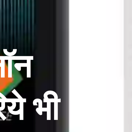
ॉन 
ये भी 