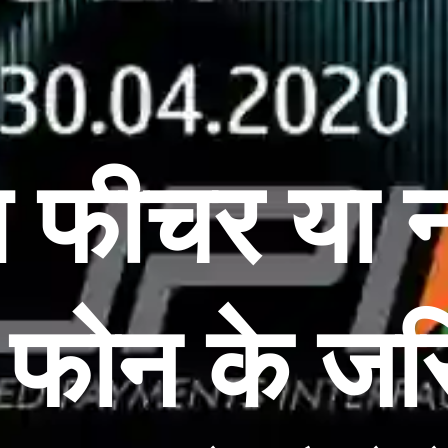
 फीचर या न
ट फोन के जरि