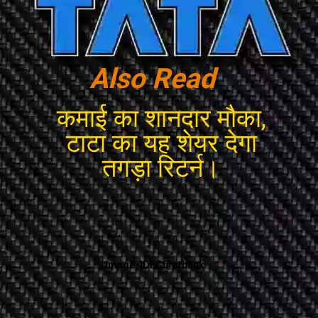
Also Read
कमाई का शानदार मौका,
टाटा का यह शेयर देगा
तगड़ा रिटर्न।
image-IDFCfirstbank