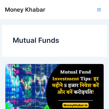
Skip
Money Khabar
to
Main
content
Men
Mutual Funds